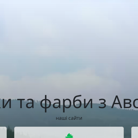
и та фарби з Авс
наші сайти