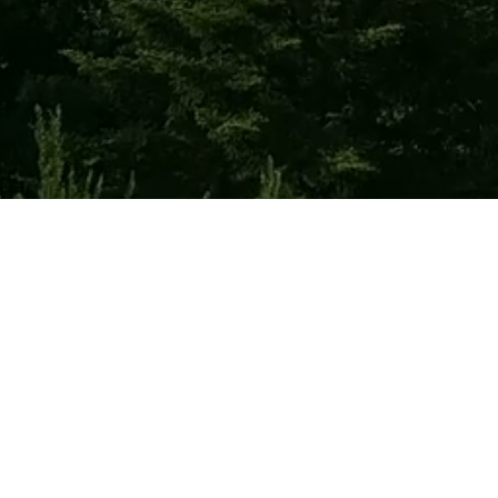
на
лад
ька, 68
івпрацю