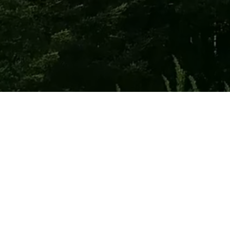
ТОВ Лівінг Вуд Украї
+380 44 499-87-75
Центральний офіс та ск
08290, смт. Гостомель, вул. Свято-Покровс
Для пропозицій про сп